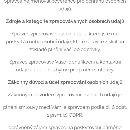
Správce nejmenoval pověřence pro ochranu osobních
údajů.
Zdroje a kategorie zpracová
van
ých osobní
ch
údajů
Správce zpracovává osobní údaje, které jste mu
poskytl/a nebo osobní údaje, které správce získal na
základě plnění Vaší objednávky.
Správce zpracovává Vaše identifikační a kontaktní
údaje a údaje nezbytné pro plnění smlouvy.
Zá
konn
ý důvod a účel zpracování osobní
ch
údajů
Zákonným důvodem zpracování osobních údajů je
plnění smlouvy mezi Vámi a správcem podle čl. 6 odst.
1 písm. b) GDPR,
oprávněný zájem správce na poskytování přímého