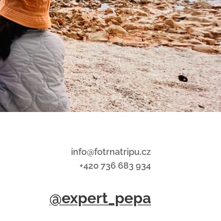
info@fotrnatripu.cz
+420 736 683 934
@expert_pepa