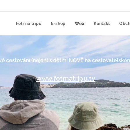
Fotr na tripu
E-shop
Web
Kontakt
Obch
é cestování (nejen) s dětmi NOVĚ
na cestovatelské
www.fotrnatripu.tv