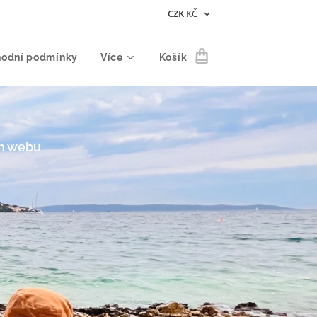
CZK
KČ
odní podmínky
Více
Košík
m webu