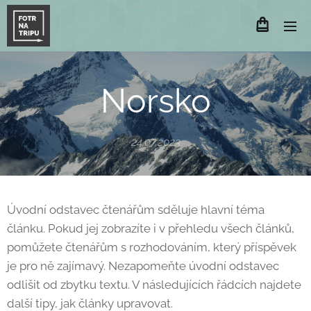
Norsko
24.07.2023
Úvodní odstavec čtenářům sděluje hlavní téma
článku. Pokud jej zobrazíte i v přehledu všech článků,
pomůžete čtenářům s rozhodováním, který příspěvek
je pro ně zajímavý. Nezapomeňte úvodní odstavec
odlišit od zbytku textu. V následujících řádcích najdete
další tipy, jak články upravovat.