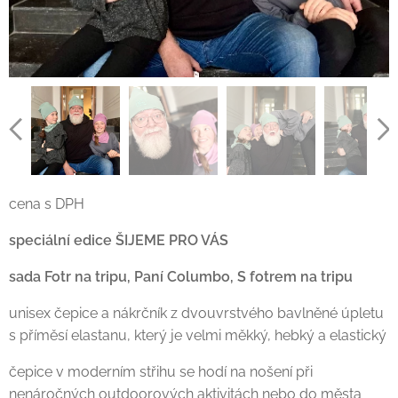
cena s DPH
speciální edice ŠIJEME PRO VÁS
sada Fotr na tripu, Paní Columbo, S fotrem na tripu
unisex čepice a nákrčník z dvouvrstvého bavlněné úpletu
s příměsí elastanu, který je velmi měkký, hebký a elastický
čepice v moderním střihu se hodí na nošení při
nenáročných outdoorových aktivitách nebo do města